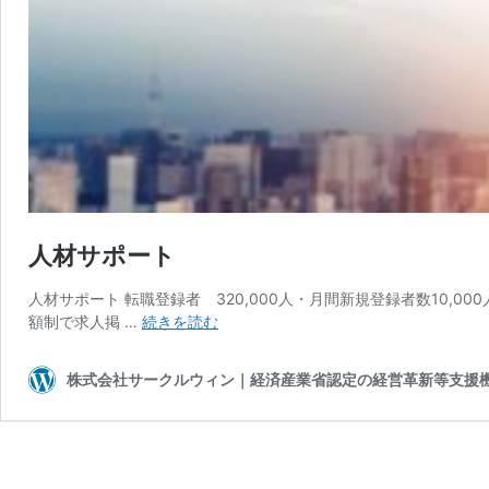
人材サポート
人材サポート 転職登録者 320,000人・月間新規登録者数10,0
人
額制で求人掲 …
続きを読む
材
サ
株式会社サークルウィン｜経済産業省認定の経営革新等支援
ポ
ー
ト