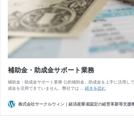
補助金・助成金サポート業務
補助金・助成金サポート業務 公的補助金、助成金を上手に活用し
補
成金を活用できていません。弊社では …
続きを読む
助
金・
株式会社サークルウィン｜経済産業省認定の経営革新等支援
助
成
金
サ
ポ