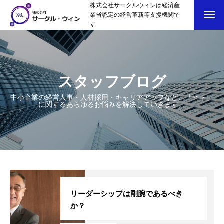
株式会社サークルウィンは経済産
業省認定の経営革新等支援機関で
す
スタッフブログ
中小企業の経営人事・人材採用・キャリアアップなど、「ヒト」
に関するあらゆるお悩みを解決していきます。
トップページ
スタッフブログ
SERVICE
リーダーシップは剛腕であるべき
会社概要
か？
お問い合わせ