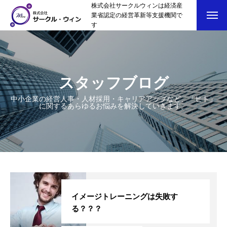
株式会社サークルウィンは経済産
業省認定の経営革新等支援機関で
す
スタッフブログ
中小企業の経営人事・人材採用・キャリアアップなど、「ヒト」
に関するあらゆるお悩みを解決していきます。
トップページ
スタッフブログ
SERVICE
イメージトレーニングは失敗す
会社概要
る？？？
お問い合わせ