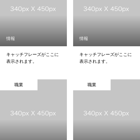
スタッフブログ
SERVICE
情報
情報
会社概要
お問い合わせ
キャッチフレーズがここに
キャッチフレーズがここに
表示されます。
表示されます。
無料メルマガ登録
職業
職業
特定商取引法に基づく表記
トップページ
スタッフブログ
SERVICE
会社概要
お問い合