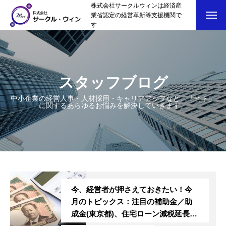
株式会社サークルウィンは経済産
業省認定の経営革新等支援機関で
す
スタッフブログ
中小企業の経営人事・人材採用・キャリアアップなど、「ヒト」
に関するあらゆるお悩みを解決していきます。
トップページ
スタッフブログ
SERVICE
今、経営者が押さえておきたい！今
会社概要
月のトピックス：注目の補助金／助
成金(東京都)、住宅ローン減税延長／
お問い合わせ
拡充要望、育休給付金延長手続き厳