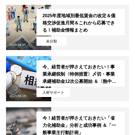
特定商取引法に基づく表記
2025年度地域別最低賃金の改定＆価
格交渉促進月間＆これから応募でき
トップページ
スタッフブログ
SERVICE
会社概要
お問い合
る！補助金情報まとめ
未分類
2025.09.05
今、経営者が押さえておきたい！事
業承継税制〈特例措置〉〆切・事業
承継補助金12次公募開始 ＆〈熱中症
対策〉義務化
人材サポート
2025.08.06
今！経営者が押さえておきたい「省
力化補助金」分析と成功事例 ＆「一
般事業主行動計画」