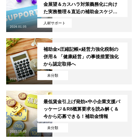
金展望＆カスハラ対策義務化に向け
た実務整理＆直近の補助金スケジュ
ール
人材サポート
2026.01.05
補助金×圧縮記帳×経営力強化税制の
トップページ
併用＆ 「健康経営」の事後措置強化
から認定取得へ
スタッフブログ
未分類
SERVICE
2025.11.07
会社概要
最低賃金引上げ発効×中小企業支援パ
ッケージ＆R8概算要求を読み解く＆
お問い合わせ
今から応募できる！補助金情報
無料メルマガ登録
未分類
2025.10.03