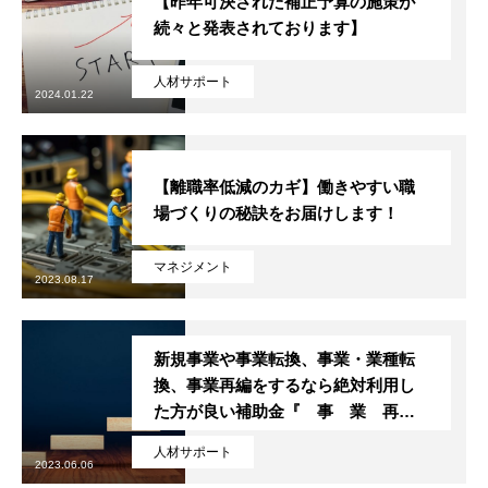
【昨年可決された補正予算の施策が
トップページ
続々と発表されております】
スタッフブログ
人材サポート
2024.01.22
SERVICE
会社概要
【離職率低減のカギ】働きやすい職
場づくりの秘訣をお届けします！
お問い合わせ
マネジメント
無料メルマガ登録
2023.08.17
特定商取引法に基づく表記
新規事業や事業転換、事業・業種転
換、事業再編をするなら絶対利用し
た方が良い補助金『 事 業 再
トップページ
スタッフブログ
SERVICE
会社概要
お問い合
構 築 補 助 金 』のご紹介！
人材サポート
2023.06.06