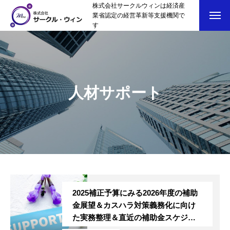
株式会社サークルウィンは経済産
業省認定の経営革新等支援機関で
す
人材サポート
2025補正予算にみる2026年度の補助
金展望＆カスハラ対策義務化に向け
た実務整理＆直近の補助金スケジュ
ール