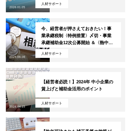
人材サポート
2026.01.05
今、経営者が押さえておきたい！事
業承継税制〈特例措置〉〆切・事業
承継補助金12次公募開始 ＆〈熱中症
対策〉義務化
人材サポート
2025.08.06
【経営者必読！】2024年 中小企業の
賃上げと補助金活用のポイント
人材サポート
2024.04.15