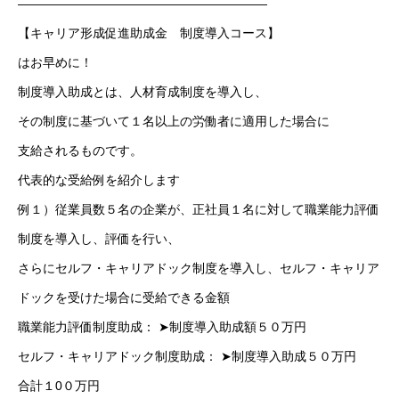
————————————————————
【キャリア形成促進助成金 制度導入コース】
はお早めに！
制度導入助成とは、人材育成制度を導入し、
その制度に基づいて１名以上の労働者に適用した場合に
トップページ
支給されるものです。
代表的な受給例を紹介します
スタッフブログ
例１）従業員数５名の企業が、正社員１名に対して職業能力評価
SERVICE
制度を導入し、評価を行い、
会社概要
さらにセルフ・キャリアドック制度を導入し、セルフ・キャリア
ドックを受けた場合に受給できる金額
お問い合わせ
職業能力評価制度助成： ➤制度導入助成額５０万円
無料メルマガ登録
セルフ・キャリアドック制度助成： ➤制度導入助成５０万円
合計１0０万円