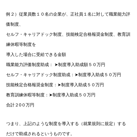
特定商取引法に基づく表記
例２）従業員数１０名の企業が、正社員１名に対して職業能力評
価制度、
トップページ
スタッフブログ
SERVICE
会社概要
お問い合
セルフ・キャリアドック制度、技能検定合格報奨金制度、教育訓
練休暇等制度を
導入した場合に受給できる金額
職業能力評価制度助成： ➤制度導入助成額５０万円
セルフ・キャリアドック制度助成：➤制度導入助成５０万円
技能検定合格報奨金制度：➤制度導入助成５０万円
教育訓練休暇等制度：➤制度導入助成５０万円
合計２0０万円
つまり、上記のような制度を導入する（就業規則に規定）する
だけで助成されるというものです。