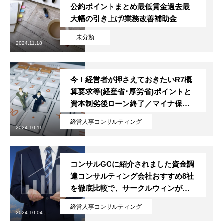
公約ポイントまとめ最低賃金過去最
大幅の引き上げ/業務改善補助金
未分類
2024.11.18
今！経営者が押さえておきたいR7概
トップページ
算要求等(経産省･厚労省)ポイントと
資本制劣後ローン終了／マイナ保険
スタッフブログ
証一本化
経営人事コンサルティング
SERVICE
2024.10.11
会社概要
コンサルGOに紹介されました資金調
達コンサルティング会社おすすめ8社
お問い合わせ
を徹底比較で、サークルウィンが紹
介されました
無料メルマガ登録
経営人事コンサルティング
2024.10.04