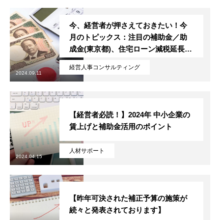
特定商取引法に基づく表記
今、経営者が押さえておきたい！今
月のトピックス：注目の補助金／助
トップページ
スタッフブログ
SERVICE
会社概要
お問い合
成金(東京都)、住宅ローン減税延長／
拡充要望、育休給付金延長手続き厳
経営人事コンサルティング
格化、育成就労制度
2024.09.11
【経営者必読！】2024年 中小企業の
賃上げと補助金活用のポイント
人材サポート
2024.04.15
【昨年可決された補正予算の施策が
続々と発表されております】