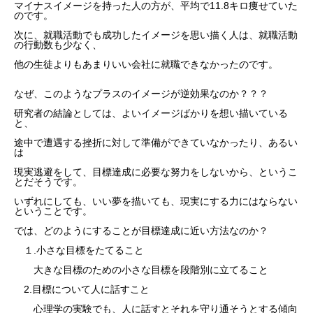
マイナスイメージを持った人の方が、平均で11.8キロ痩せていた
のです。
次に、就職活動でも成功したイメージを思い描く人は、就職活動
の行動数も少なく、
他の生徒よりもあまりいい会社に就職できなかったのです。
なぜ、このようなプラスのイメージが逆効果なのか？？？
研究者の結論としては、よいイメージばかりを想い描いている
と、
途中で遭遇する挫折に対して準備ができていなかったり、あるい
は
現実逃避をして、目標達成に必要な努力をしないから、というこ
とだそうです。
いずれにしても、いい夢を描いても、現実にする力にはならない
ということです。
では、どのようにすることが目標達成に近い方法なのか？
１.小さな目標をたてること
大きな目標のための小さな目標を段階別に立てること
2.目標について人に話すこと
心理学の実験でも、人に話すとそれを守り通そうとする傾向