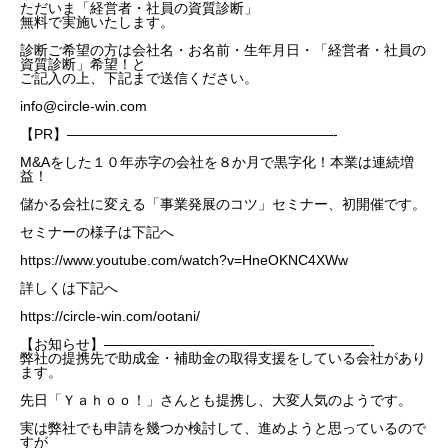
ただいま「経営者・社員の資質診断」
無料で実施いたします。
診断ご希望の方は会社名・お名前・生年月日・「経営者・社員の
資質診断」希望！と
ご記入の上、下記まで送信ください。
トップページ
スタッフブログ
SERVICE
会社概要
お問い合
info@circle-win.com
【PR】———————————————————-
M&Aをした１０年赤字の会社を８か月で黒字化！本業は連続増
益！
儲かる会社に変える「事業発展のコツ」セミナー、初開催です。
セミナーの様子は下記へ
https://www.youtube.com/watch?v=HneOKNC4XWw
詳しくは下記へ
https://circle-win.com/ootani/
【お知らせ】———————————————————-
弊社の提携先で助成金・補助金の取得支援をしている会社があり
ます。
先日「Ｙａｈｏｏ！」さんとも提携し、大変人気のようです。
実は弊社でも申請を幾つか検討して、進めようと思っているので
すが