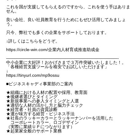
これを国が支援してもらえるのですから、これを使う手はありま
せん。
良い会社、良い社員教育を行うためにもぜひ活用してみましょ
う。
只今、弊社でも多くの企業をサポートしております。
↓詳しくはこちらをどうぞ。
トップページ
https://circle-win.com/企業内人材育成推進助成金
——————————————————————————-
スタッフブログ
中小企業に大好評！おかげさまで３万件突破いたしました！。
「各種経営支援ツールを格安でお試しいただけます」
↓
https://tinyurl.com/mp9ossu
SERVICE
■ビジネスキャディ事業部のご案内
会社概要
★組織における人材の配置や採用、教育面
★後継者選びとタイミング
★新規事業への参入タイミングと人選
★適切な人材の活かし方と脳力チェック
お問い合わせ
★経営者・社員の資質診断
★運が味方する経営・ビジネス手法
★社長のラッキーカラーとラッキーナンバーを活用した
無料メルマガ登録
コーポレートカラー、ロゴデザイン
（実際に業績ＵＰにつながります）
★起業家全般のサポート業務
特定商取引法に基づく表記