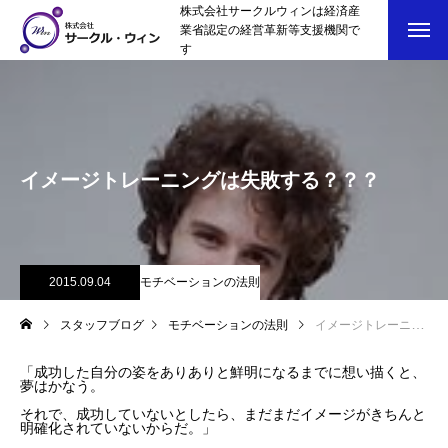
株式会社サークルウィンは経済産
業省認定の経営革新等支援機関で
す
イメージトレーニングは失敗する？？？
2015.09.04
モチベーションの法則
スタッフブログ
モチベーションの法則
イメージトレーニングは失敗する？？？
「成功した自分の姿をありありと鮮明になるまでに想い描くと、
夢はかなう。
それで、成功していないとしたら、まだまだイメージがきちんと
明確化されていないからだ。」