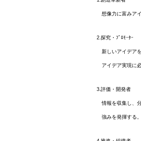
想像力に富みアイ
2.探究・ﾌﾟﾛﾓｰﾀｰ
新しいアイデアを
トップページ
アイデア実現に必
スタッフブログ
3.評価・開発者
情報を収集し、分
SERVICE
強みを発揮する
4.推進・組織者