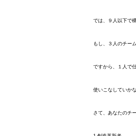
では、９人以下で
もし、３人のチー
ですから、１人で
使いこなしていか
さて、あなたのチ
1.創造革新者