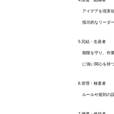
会社概要
アイデアを現実化
指示的なリーダー
お問い合わせ
5.完結・生産者
期限を守り、作業
無料メルマガ登録
に強い関心を持
特定商取引法に基づく表記
6.管理・検査者
ルールや規則の設
トップページ
スタッフブログ
無料メルマガ登録
特定商取引法
7.擁護・維持者